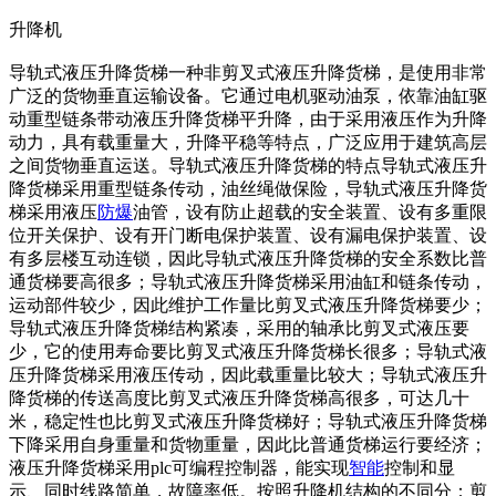
升降机
导轨式液压升降货梯一种非剪叉式液压升降货梯，是使用非常
广泛的货物垂直运输设备。它通过电机驱动油泵，依靠油缸驱
动重型链条带动液压升降货梯平升降，由于采用液压作为升降
动力，具有载重量大，升降平稳等特点，广泛应用于建筑高层
之间货物垂直运送。导轨式液压升降货梯的特点导轨式液压升
降货梯采用重型链条传动，油丝绳做保险，导轨式液压升降货
梯采用液压
防爆
油管，设有防止超载的安全装置、设有多重限
位开关保护、设有开门断电保护装置、设有漏电保护装置、设
有多层楼互动连锁，因此导轨式液压升降货梯的安全系数比普
通货梯要高很多；导轨式液压升降货梯采用油缸和链条传动，
运动部件较少，因此维护工作量比剪叉式液压升降货梯要少；
导轨式液压升降货梯结构紧凑，采用的轴承比剪叉式液压要
少，它的使用寿命要比剪叉式液压升降货梯长很多；导轨式液
压升降货梯采用液压传动，因此载重量比较大；导轨式液压升
降货梯的传送高度比剪叉式液压升降货梯高很多，可达几十
米，稳定性也比剪叉式液压升降货梯好；导轨式液压升降货梯
下降采用自身重量和货物重量，因此比普通货梯运行要经济；
液压升降货梯采用plc可编程控制器，能实现
智能
控制和显
示、同时线路简单，故障率低。按照升降机结构的不同分：剪