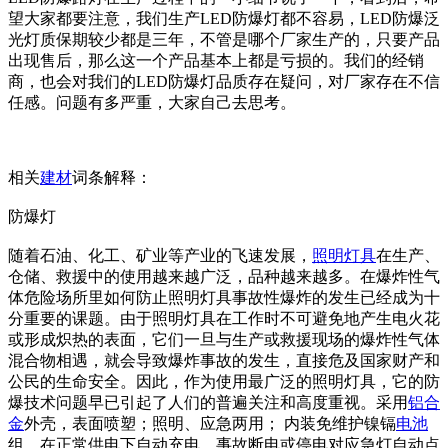
望大家都要注意，我们生产LED防爆灯都不容易，LED防爆泛
光灯质保期较少都是三年，不管是哪个厂家生产的，只要产品
出现售后，那么这一个产品基本上都是亏损的。我们的经销
商，也会对我们的LED防爆灯品质存在疑问，对厂家存在不信
任感。问题有多严重，大家自己去思考。
相关
建材
词条解释：
防爆灯
随着石油、化工、矿业等产业的飞速发展，
照明
灯具
在生产、
仓储、救援中的使用越来越广泛，品种越来越多。在爆炸性气
体危险场所里如何防止照明灯具事故性爆炸的发生已经成为十
分重要的课题。由于照明灯具在工作时不可避免地产生电火花
或形成炽热的表面，它们一旦与生产或救援现场的爆炸性气体
混合物相遇，就会导致爆炸事故的发生，直接危及国家财产和
公民的生命安全。因此，作为使用最广泛的照明灯具，它的防
爆技术问题早已引起了人们的普遍关注和高度重视。采用
铝合
金
外壳，表面喷塑；照明、应急两用； 内装免维护镍镉
电池
组、在正常供电下自动充电，事故断电或停电对应急灯自动点