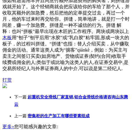
假如有急需用车并且同意付额外加急费用的购买者，则拼缝游
戏就开始了。这个经销商就会把应该给你的车给了那个人，并
收取其额外的加急费，然后把他的定单提交过去，再过一个
月，他的车过来时再交给你。拼缝，简单地讲，就是打一个时
间差，赚一个加急费。拼缝是一种不诚信的行为。拼缝 解
释：也叫“拼板”最早出现在木匠的工作程序。两块或两块以上
木板
用"刨子"刨平后用"水胶"或"乳白胶"粘牢固,形成一块大的
板子，的过程叫拼缝。“拼缝”也指：替人介绍买卖，从中赚取
佣金的活动。通常这类人成为“掮客”qiánkè，例如：为买主与
卖主之间签订买卖(如房地产、货物或证券)契约(合同)收取手
续费或佣金的人;类似于或比喻为这类人的人,在证券交易中,是
交易所经纪人与外界证券商人的中介,可以说是第二经纪人.
打赏
下一篇:
起重机安全滑线厂家直销,铝合金滑线价格请咨询山东腾
云
上一篇:
密集柜的生产加工有哪些要素组成
更多»
您可能感兴趣的文章: