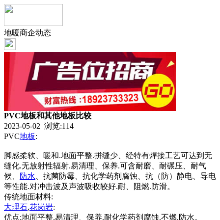
地暖商企动态
PVC地板和其他地板比较
2023-05-02 浏览:
114
PVC
地板
:
脚感柔软、暖和.地面平整.拼缝少、经特有焊接工艺可达到无
缝化.无放射性辐射.易清理、保养.可含耐磨、耐碾压、耐气
候、
防水
、抗菌防霉、抗化学药剂腐蚀、抗（防）静电、导电
等性能.对冲击波及声波吸收较好.耐、阻燃.防滑。
传统地面材料:
大理石
,
花岗岩
:
优点:地面平整.易清理、保养.耐化学药剂腐蚀.不燃.防水。