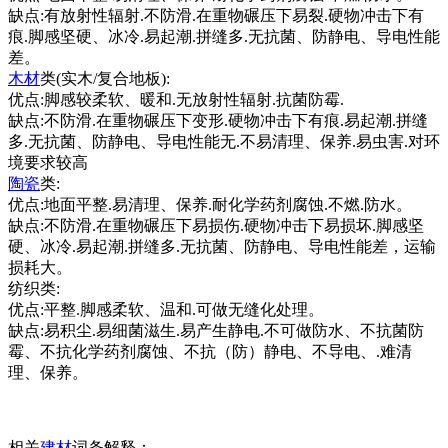
缺点:有放射性辐射.不防滑.在重物碾压下易裂.硬物冲击下有
痕.脚感坚硬、冰冷.易起潮.拼缝多.无抗菌、防静电、导电性能
差。
木材
类(实木/复合地板):
优点:脚感较柔软、暖和.无放射性辐射.抗菌防霉.
缺点:不防滑.在重物碾压下变形.硬物冲击下有痕.易起潮.拼缝
多.无抗菌、防静电、导电性能无.不易清理、保养.易虫害.对环
境要求较高
陶瓷
类:
优点:地面平整.易清理、保养.耐化学药剂腐蚀.不燃.防水。
缺点:不防滑.在重物碾压下易损伤.硬物冲击下易损坏.脚感坚
硬、冰冷.易起潮.拼缝多.无抗菌、防静电、导电性能差，运输
损耗大。
纺织类:
优点:平整.脚感柔软、温和.可做无缝化处理。
缺点:易积尘.易细菌滋生.易产生静电.不可做防水、不抗菌防
霉、不抗化学药剂腐蚀、不抗（防）静电、不导电、.难清
理、保养。
相关
建材
词条解释：