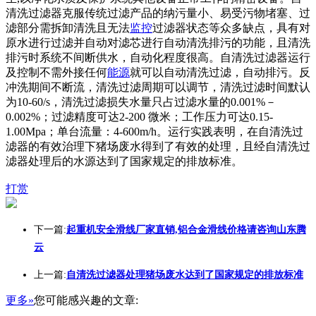
清洗过滤器克服传统过滤产品的纳污量小、易受污物堵塞、过
滤部分需拆卸清洗且无法
监控
过滤器状态等众多缺点，具有对
原水进行过滤并自动对滤芯进行自动清洗排污的功能，且清洗
排污时系统不间断供水，自动化程度很高。自清洗过滤器运行
及控制不需外接任何
能源
就可以自动清洗过滤，自动排污。反
冲洗期间不断流，清洗过滤周期可以调节，清洗过滤时间默认
为10-60/s，清洗过滤损失水量只占过滤水量的0.001%－
0.002%；过滤精度可达2-200 微米；工作压力可达0.15-
1.00Mpa；单台流量：4-600m/h。运行实践表明，在自清洗过
滤器的有效治理下猪场废水得到了有效的处理，且经自清洗过
滤器处理后的水源达到了国家规定的排放标准。
打赏
下一篇:
起重机安全滑线厂家直销,铝合金滑线价格请咨询山东腾
云
上一篇:
自清洗过滤器处理猪场废水达到了国家规定的排放标准
更多»
您可能感兴趣的文章: