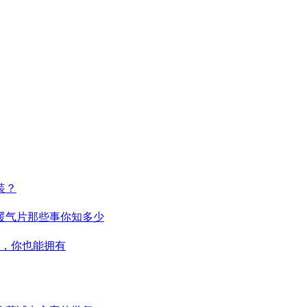
装？
暖气片那些事你知多少
，你也能拥有