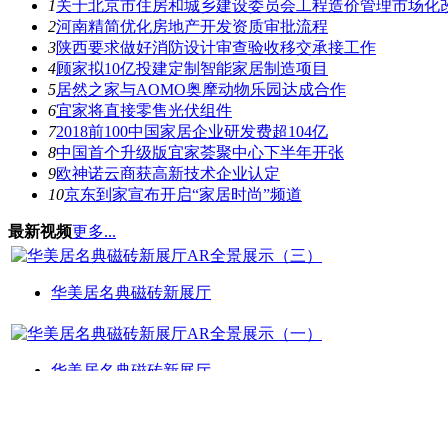
1
关于北京市住房和城乡建设委员会工程造价管理市场化
2
河南精简优化房地产开发资质审批流程
3
陕西要求做好消防设计审查验收移交承接工作
4
顾家拟10亿投建定制智能家居制造项目
5
居然之家与AOMO奥摩动物乐园达成合作
6
宜家将直接零售光伏组件
7
2018前100中国家居企业研发费超104亿
8
中国首个升级版宜家荟聚中心下半年开张
9
欧神诺云商获高新技术企业认定
10
京东到家宣布开启“家居时尚”频道
最新视频
更多...
华美居名典磁砖新展厅
华美居名典磁砖新展厅
推荐产品
更多...
陶瓷头条
|
空调头条
|
卫浴头条
|
洁具头条
|
油漆头条
|
涂料头条