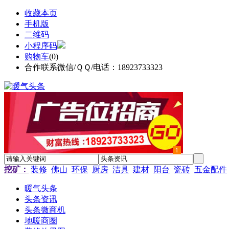
收藏本页
手机版
二维码
小程序码
购物车
(
0
)
合作联系微信/ＱＱ/电话：18923733323
1
挖矿：
装修
佛山
环保
厨房
洁具
建材
阳台
瓷砖
五金配件
暖气头条
头条资讯
头条微商机
地暖商圈