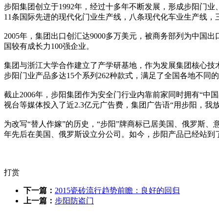
步阳集团创立于1992年，经过十多年不断发展，形成步阳门业
11条国际先进的现代化门业生产线，八条现代化车业生产线，三
2005年，集团出口创汇达9000多万美元，被商务部列为中国出口
国较有成长力100强企业。
集团与浙江大学合作建立了产学研基地，作为发展集团核心技术的
步阳门业产品多达15个系列262种款式，满足了全国各地不
截止2006年，步阳集团作为安全门行业内靠前家同时拥有“中国
视台等媒体投入了近2.3亿元广告费，集团广告语“用步阳，我
为改写“替人作嫁”的历史，“步阳”牌商标已居美国、俄罗斯、
年先后在美国、俄罗斯设立分公司。如今，步阳产品已经站到了
打赏
下一篇：
2015瓷砖流行趋势前瞻：良好的回归
上一篇：
步阳防盗门