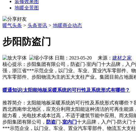
装修效果图
地暖全景图
暖气头条
>
头条资讯
>
地暖商企动态
步阳防盗门
日期：2023-05-20 来源：
建材之家
作
核心提示：步阳集团有限公司，防盗门-室内门十大品牌，入户
强，浙江省***示范企业，以门业、车业、置业汽车零部件、
汽车零部件、步阳物流为主的五大支柱产业。集团目前占地面积
暖通知识|太阳能地板采暖系统的可行性及系统形式有哪些？
推荐简介：太阳能地板采暖系统的可行性及系统形式有哪些？
西北西南华北地区，应充分利用太阳能这种清洁的可再生能源
能力看，光电技术成本过高，不适于建筑节能中应用。而太阳能在建
步阳集团有限公司，
防盗
门-
室内门
十大品牌，入户门-防火门
***示范企业，以门业、车业、置业汽车零部件、物流五大支