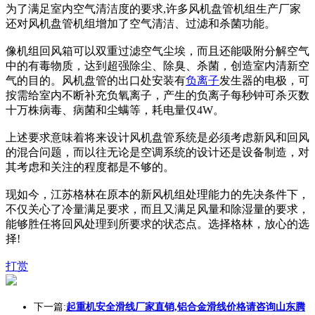
为了满足室内空气清洁度的要求,许多风机盘管机组生产厂家
还对风机盘管机组增加了空气清洁、过滤和杀菌功能。
像机组回风箱可以双重过滤空气尘埃，而且还能吸附分解空气
中的有毒物质，达到超强除尘、除臭、杀菌，创造室内清新空
气的目的。风机盘管的出口处安装有
负离子
发生器的电极，可
按需给室内不断补充负氧离子，产生的负离子每秒钟可杀灭数
十万株病毒、病菌和尘螨等，耗电量仅4W。
上述要求意味着将来设计风机盘管系统是必须考虑新风和回风
的混合问题，而以往无论是空调系统的设计还是设备制造，对
其考虑和关注的程度都是不够的。
现如今，江苏格林在原本的新风机组处理能力的先决条件下，
不仅关心了冷量满足要求，而且又满足风量和除湿量的要求，
能够胜任将回风处理到所要求的状态点。选择格林，放心的选
择!
打赏
下一篇:
起重机安全滑线厂家直销,铝合金滑线价格请咨询山东腾