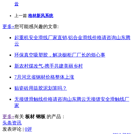
云
上一篇:
格林新风系统
更多»
您可能感兴趣的文章:
起重机安全滑线厂家直销,铝合金滑线价格请咨询山东腾
云
环保真空吸塑胶，解决橱柜厂厂长的烦心事
新农村煤改气-携手共建美丽乡村
7月河北省钢材价格整体上涨
贴瓷砖用益胶泥划算吗？
无接缝滑触线价格请咨询山东腾云无接缝安全滑触线厂
家
更多»
有关
板材 钢板
的产品：
头条资讯
发表评论 |
0评