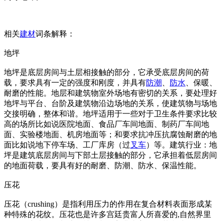
相关
建材
词条解释：
地坪
地坪是底层房间与土层相接触的部分，它承受底层房间的荷
载，要求具有一定的强度和刚度，并具有
防潮
、
防水
、保暖、
耐磨的性能。地层和建筑物室外场地有密切的关系，要处理好
地坪与平台、台阶及建筑物沿边场地的关系，使建筑物与场地
交接明确，整体和谐。地坪适用于一些对于卫生条件要求比较
高的场所比如说医院地面、食品厂车间地面、制药厂车间地
面、实验楼地面、机房地面等；和要求抗冲压抗腐蚀耐磨的地
面比如说地下停车场、工厂库房（过
叉车
）等。建筑行业：地
坪是建筑底层房间与下部土层接触的部分，它承担着低层房间
的地面荷载，要具有好的耐磨、防潮、防水、保温性能。
压花
压花（crushing）是指利用压力的作用在复合材料表面形成某
种特殊的花纹。压花也是许多宫廷贵富人所喜爱的,自然界里