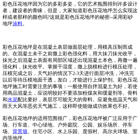
彩色压花地坪因为它的多彩多姿，它的艺术氛围得到许多设计
者，建设者的青睐，但是，大家知道彩色压花地坪怎么实现这
样或者那样的颜色吗?这就是彩色压花地坪的秘密--采用彩砂
地坪
涂料
。
彩色压花地坪是在混凝土表层做面层处理，用模具压制而成
的。在混凝土未干之前撒上彩色强化料，用大抹刀抹光收平，
抹光之后混凝土表面有局部区域还出现混凝土本色，再撒一遍
强化料，抹光收平。掌握干湿度，撒上脱模粉进行模压处理，
压模完成之后，天气好的情况下2-3天进行面层冲洗，冲洗完
以后等待压模地面干透，发白，才能进行上保护剂。彩色压花
地坪施工时需要注意的事项：一般使用自拌混凝土为好，若使
用商品混凝土，应说明较好不要添加粉煤灰和缓凝剂等。骨料
和
水泥
配比要好，表层尽可能无大的骨料。应避免低温天气和
雨天大风等恶劣天气施工，这样即使能做成功效果也不好。
彩色压花地坪的适用范围很广，彩色压花地坪被广泛应用于广
场、行车道、中心绿地、户外庭院、公园、娱乐场所、停车
场、
背景墙
、住宅小区、水上乐园、度假村、高尔夫球场、室
内等地坪。