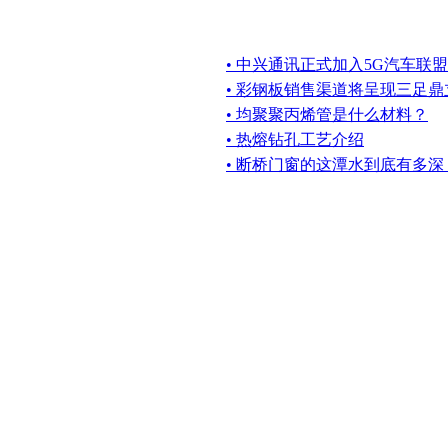
• 中兴通讯正式加入5G汽车联盟
• 彩钢板销售渠道将呈现三足鼎
• 均聚聚丙烯管是什么材料？
• 热熔钻孔工艺介绍
• 断桥门窗的这潭水到底有多