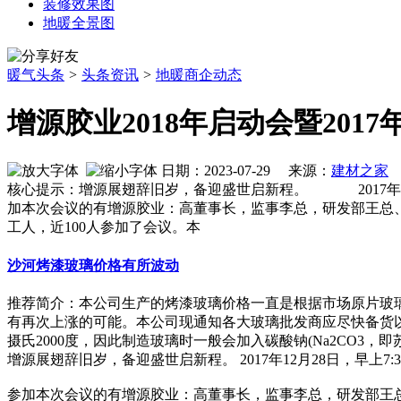
装修效果图
地暖全景图
暖气头条
>
头条资讯
>
地暖商企动态
增源胶业2018年启动会暨201
日期：2023-07-29 来源：
建材之家
作
核心提示：增源展翅辞旧岁，备迎盛世启新程。 2017年12月
加本次会议的有增源胶业：高董事长，监事李总，研发部王总
工人，近100人参加了会议。本
沙河烤漆玻璃价格有所波动
推荐简介：本公司生产的烤漆玻璃价格一直是根据市场原片玻
有再次上涨的可能。本公司现通知各大玻璃批发商应尽快备货以
摄氏2000度，因此制造玻璃时一般会加入碳酸钠(Na2CO3，即苏打).
增源展翅辞旧岁，备迎盛世启新程。 2017年12月28日，早上7
参加本次会议的有增源胶业：高董事长，监事李总，研发部王