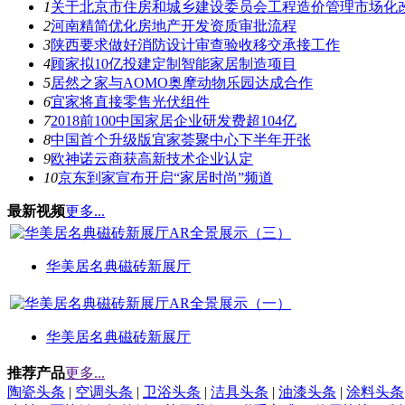
1
关于北京市住房和城乡建设委员会工程造价管理市场化
2
河南精简优化房地产开发资质审批流程
3
陕西要求做好消防设计审查验收移交承接工作
4
顾家拟10亿投建定制智能家居制造项目
5
居然之家与AOMO奥摩动物乐园达成合作
6
宜家将直接零售光伏组件
7
2018前100中国家居企业研发费超104亿
8
中国首个升级版宜家荟聚中心下半年开张
9
欧神诺云商获高新技术企业认定
10
京东到家宣布开启“家居时尚”频道
最新视频
更多...
华美居名典磁砖新展厅
华美居名典磁砖新展厅
推荐产品
更多...
陶瓷头条
|
空调头条
|
卫浴头条
|
洁具头条
|
油漆头条
|
涂料头条