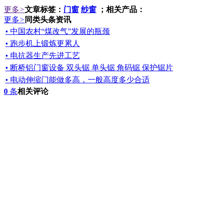
更多
>
文章标签：
门窗
纱窗
；相关产品：
更多
>
同类头条资讯
• 中国农村“煤改气”发展的瓶颈
• 跑步机上锻炼更累人
• 电抗器生产先进工艺
• 断桥铝门窗设备 双头锯 单头锯 角码锯 保护锯片
• 电动伸缩门能做多高，一般高度多少合适
0
条
相关评论