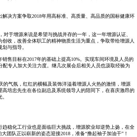
出解决方案争取2018年用高标准、高质量、高品质的国标健康环
7年，对于增源来说是希望与挑战并存的一年，这一年增源认证、
题为创收，改善全体职工的精神物质生活为重点，争取带给增源人
规划与指导。
年销售目标在2017年的基础上提高10%。实现车间环境及人员的
分配专人加大关注力度。继几次展会后相关人员也汲取经验为
喜庆的气氛，红红的横幅及装饰洋溢着增源人火热的激情，增源
理高培忠先生在各位副总及系统领导人的陪同下，在喜庆激昂的
光。
下行趋稳化工行业也是面临巨大挑战，增源胶业却逆势上扬，在全
团队正以崭新的姿态迎接2018，准备“撸起袖子加油干”！