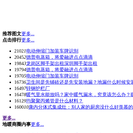
推荐图文
更多...
点击排行
更多...
2102
1
电动伸缩门加装车牌识别
2045
2
德普电蒸箱，将爱融进点点滴滴
1984
3
龙岗区脚手架出租深圳脚手架出租
1979
4
德普电蒸箱，将爱融进点点滴滴
1970
5
电动伸缩门加装车牌识别
1673
6
卫生间是先铺砖还是先安装地漏？地漏什么时候安
1649
7
锌钢护栏厂
1647
8
暖气里水能放吗？家中暖气漏水，究竟该怎么办？
1612
9
均聚聚丙烯管是什么材料？
1600
10
康内分体式集成灶：别人家的厨房没什么好羡慕的
更多...
地暖商圈内事
更多...