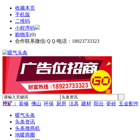
收藏本页
手机版
二维码
小程序码
购物车
(
0
)
合作联系微信/ＱＱ/电话：18923733323
1
挖矿：
装修
佛山
环保
厨房
洁具
建材
阳台
瓷砖
五金配件
暖气头条
头条资讯
头条微商机
地暖商圈