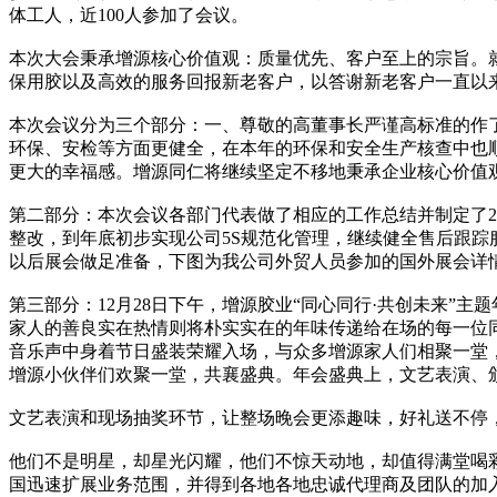
体工人，近100人参加了会议。
本次大会秉承增源核心价值观：质量优先、客户至上的宗旨。就2
保用胶以及高效的服务回报新老客户，以答谢新老客户一直以
本次会议分为三个部分：一、尊敬的高董事长严谨高标准的作了《
环保、安检等方面更健全，在本年的环保和安全生产核查中也顺
更大的幸福感。增源同仁将继续坚定不移地秉承企业核心价值观
第二部分：本次会议各部门代表做了相应的工作总结并制定了201
整改，到年底初步实现公司5S规范化管理，继续健全售后跟
以后展会做足准备，下图为我公司外贸人员参加的国外展会详
第三部分：12月28日下午，增源胶业“同心同行·共创未来
家人的善良实在热情则将朴实实在的年味传递给在场的每一位
音乐声中身着节日盛装荣耀入场，与众多增源家人们相聚一堂
增源小伙伴们欢聚一堂，共襄盛典。年会盛典上，文艺表演、
文艺表演和现场抽奖环节，让整场晚会更添趣味，好礼送不停
他们不是明星，却星光闪耀，他们不惊天动地，却值得满堂喝彩
国迅速扩展业务范围，并得到各地各地忠诚代理商及团队的加入