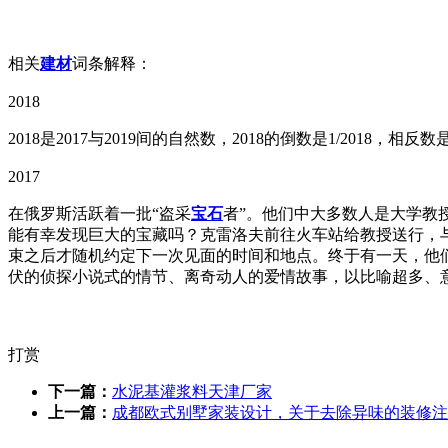
相关
建材
词条解释：
2018
2018是2017与2019间的自然数，2018的倒数是1/2018，相反数
2017
在俄罗斯活跃着一批“盗采
宝石
者”。他们中大多数人是大学教
能有幸发现巨大的宝藏吗？克雷洛夫前往火车站给教授送行，
束之后才随机约定下一次见面的时间和地点。终于有一天，他
伏的侦探小说式的情节、离奇动人的爱情故事，以比喻超多、
打赏
下一篇：
水泥基灌浆料天津厂家
上一篇：
成都欧式别墅家装设计，关于去除异味的装修注