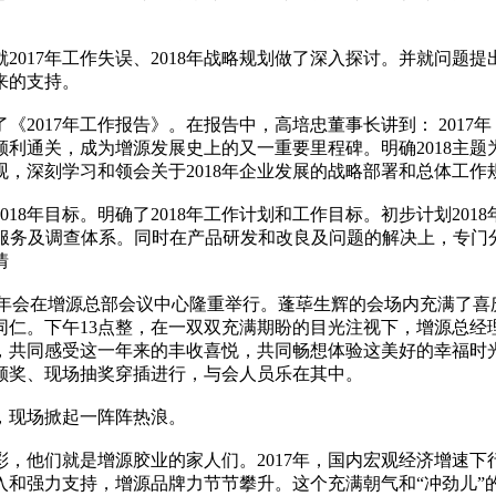
017年工作失误、2018年战略规划做了深入探讨。并就问题提
来的支持。
2017年工作报告》。在报告中，高培忠董事长讲到： 201
利通关，成为增源发展史上的又一重要里程碑。明确2018主
，深刻学习和领会关于2018年企业发展的战略部署和总体工作
8年目标。明确了2018年工作计划和工作目标。初步计划2018
踪服务及调查体系。同时在产品研发和改良及问题的解决上，专门
情
”主题年会在增源总部会议中心隆重举行。蓬荜生辉的会场内充满了
同仁。下午13点整，在一双双充满期盼的目光注视下，增源总经
，共同感受这一年来的丰收喜悦，共同畅想体验这美好的幸福时
颁奖、现场抽奖穿插进行，与会人员乐在其中。
，现场掀起一阵阵热浪。
，他们就是增源胶业的家人们。2017年，国内宏观经济增速
和强力支持，增源品牌力节节攀升。这个充满朝气和“冲劲儿”的大