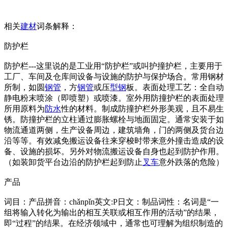
相关
建材
词条解释：
防护栏
防护栏---这里说的是工业用“防护栏”或叫护撞护栏，主要用于
工厂、车间及仓库间设备与设施的防护与保护场合。常用钢材
所制，如圆
钢管
，方
钢管
或压
型钢
板。表面处理工艺：全自动
静电粉末喷涂（即喷塑）或喷漆。室外用防撞护栏的表面处理
所用原料为
防水
性的材料。制成防撞护栏外形美观，且不易生
锈。防撞护栏的立柱通过膨胀螺栓与地面固定。通常安装于如
物流通道两侧，生产设备周边，建筑墙角，门的两侧及货台边
沿等等。有效减免搬运设备往来穿梭时带来意外撞击造成的设
备、设施的损坏。另外对物流搬运设备自身也起到防护作用。
（如装卸货平台边沿的防护栏起到防止
叉车
意外跌落的危险）
产品
词目：产品拼音：chǎnpǐn英文:P日文：制品词性：名词是“一
组将输入转化为输出的相互关联或相互作用的活动”的结果，
即“过程”的结果。在经济领域中，通常也可理解为组织制造的