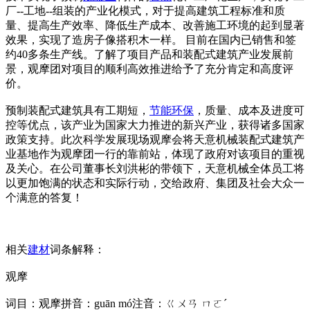
厂--工地--组装的产业化模式，对于提高建筑工程标准和质
量、提高生产效率、降低生产成本、改善施工环境的起到显著
效果，实现了造房子像搭积木一样。 目前在国内已销售和签
约40多条生产线。了解了项目产品和装配式建筑产业发展前
景，观摩团对项目的顺利高效推进给予了充分肯定和高度评
价。
预制装配式建筑具有工期短，
节能
环保
，质量、成本及进度可
控等优点，该产业为国家大力推进的新兴产业，获得诸多国家
政策支持。此次科学发展现场观摩会将天意机械装配式建筑产
业基地作为观摩团一行的靠前站，体现了政府对该项目的重视
及关心。在公司董事长刘洪彬的带领下，天意机械全体员工将
以更加饱满的状态和实际行动，交给政府、集团及社会大众一
个满意的答复！
相关
建材
词条解释：
观摩
词目：观摩拼音：guān mó注音：ㄍㄨㄢ ㄇㄛˊ