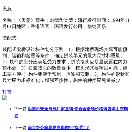
天意
名称：《天意》歌手：刘德华类型：流行发行时间：1994年11
月01日地区：香港语音：国语发行公司：华纳音乐
装配式
装配式梁桥设计块件划分原则：1）根据建桥现场实际可能预
制、运输和起重等条件，确定拼装单元的最大尺寸和重量。
2）块件的划分应满足受力要求，拼装接头应尽量设置在内力
较小处。3）拼装接头的数量要少，接头形式要牢固可靠，施
工要方便4）构件要便于预制、运输和安装。5）构件的形状和
尺寸应力求标准化，增强互换性，构件的种类应尽量减少
打赏
下一篇:
起重机安全滑线厂家直销,铝合金滑线价格请咨询山东腾
云
上一篇:
南京办公家具要当街爬行“惩罚”？