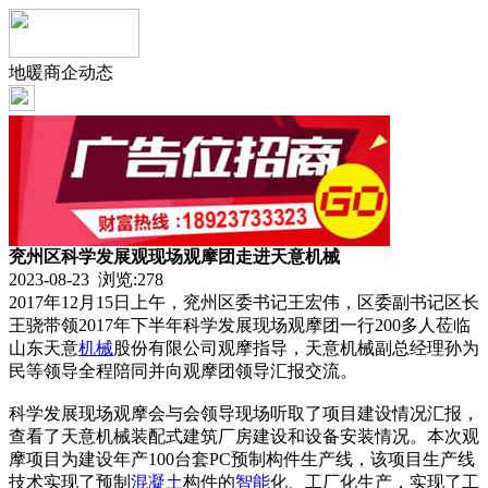
地暖商企动态
兖州区科学发展观现场观摩团走进天意机械
2023-08-23 浏览:
278
2017年12月15日上午，兖州区委书记王宏伟，区委副书记区长
王骁带领2017年下半年科学发展现场观摩团一行200多人莅临
山东天意
机械
股份有限公司观摩指导，天意机械副总经理孙为
民等领导全程陪同并向观摩团领导汇报交流。
科学发展现场观摩会与会领导现场听取了项目建设情况汇报，
查看了天意机械装配式建筑厂房建设和设备安装情况。本次观
摩项目为建设年产100台套PC预制构件生产线，该项目生产线
技术实现了预制
混凝土
构件的
智能
化、工厂化生产，实现了工