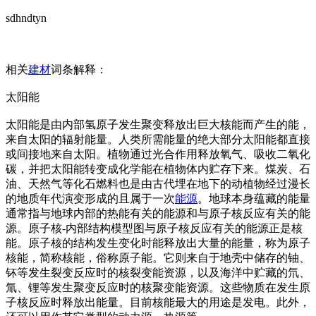
sdhndtyn
相关
建材
词条解释：
太阳能
太阳能是由内部氢原子发生聚变释放出巨大核能而产生的能，
来自太阳的辐射能量。人类所需能量的绝大部分太阳能都直接
或间接地来自太阳。植物通过光合作用释放氧气、吸收二氧化
碳，并把太阳能转变成化学能在植物体内贮存下来。煤炭、石
油、天然气等化石燃料也是由古代埋在地下的动植物经过漫长
的地质年代演变形成的且属于一次
能源
。地球本身蕴藏的能量
通常指与地球内部的热能有关的能源和与原子核反应有关的能
源。原子核-内部结构模型图与原子核反应有关的能源正是核
能。原子核的结构发生变化时能释放出大量的能量，称为原子
核能，简称核能，俗称原子能。它则来自于地壳中储存的铀、
钚等发生裂变反应时的核裂变能资源，以及海洋中贮藏的氘、
氚、锂等发生聚变反应时的核聚变能资源。这些物质在发生原
子核反应时释放出能量。目前核能最大的用途是发电。此外，