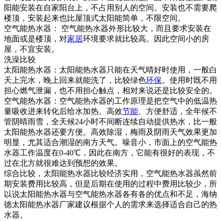
阳能安装在自家阳台上，不占用别人的空间。安装也不需要爬
楼顶，安装起来也比屋顶式太阳能简单，不限空间。
空气能热水器： 空气能热水器外形比较大，而且要求安装在
地面或是楼顶，对
家居
环境要求就比较高。因此空间小的房
屋，不宜安装。
洗澡比较
太阳能热水器：太阳能热水器只能在天气晴好时使用，一般白
天上完水，晚上回来就能洗了，比较绿色
环保
。使用时既不用
担心燃气泄漏，也不用担心触点，相对来说还是比较安全的。
空气能热水器：空气能热水器的工作原理是把空气中的低温热
量吸收进来转化后给水加热。高效
节能
、方便舒适，全年候不
管阴晴雨雪，全天候24小时不间断连续自动提供热水，比一般
太阳能热水器还要方便。高效除湿，梅雨及阴雨天气效果更加
明显，尤其适合潮湿的南方天气。噪音小，市面上的空气能热
水器工作温度在0-40℃，因此在南方，它能有很好的表现，不
过在北方就很难达到预想的效果。
综合比较，太阳能热水器比较经济实用，空气能热水器虽然前
期安装费用比较高，但是后期在使用的过程中费用比较少，所
以说太阳能热水器与空气能热水器各有各的优点和不足，海纳
德太阳能热水器厂家建议根据个人的需求来选择适合自己的热
水器。