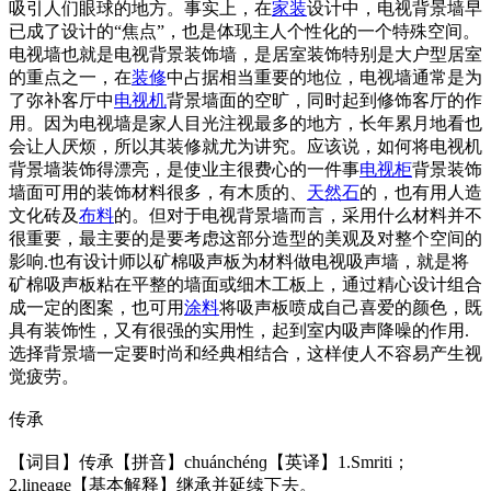
吸引人们眼球的地方。事实上，在
家装
设计中，电视背景墙早
已成了设计的“焦点”，也是体现主人个性化的一个特殊空间。
电视墙也就是电视背景装饰墙，是居室装饰特别是大户型居室
的重点之一，在
装修
中占据相当重要的地位，电视墙通常是为
了弥补客厅中
电视机
背景墙面的空旷，同时起到修饰客厅的作
用。因为电视墙是家人目光注视最多的地方，长年累月地看也
会让人厌烦，所以其装修就尤为讲究。应该说，如何将电视机
背景墙装饰得漂亮，是使业主很费心的一件事
电视柜
背景装饰
墙面可用的装饰材料很多，有木质的、
天然石
的，也有用人造
文化砖及
布料
的。但对于电视背景墙而言，采用什么材料并不
很重要，最主要的是要考虑这部分造型的美观及对整个空间的
影响.也有设计师以矿棉吸声板为材料做电视吸声墙，就是将
矿棉吸声板粘在平整的墙面或细木工板上，通过精心设计组合
成一定的图案，也可用
涂料
将吸声板喷成自己喜爱的颜色，既
具有装饰性，又有很强的实用性，起到室内吸声降噪的作用.
选择背景墙一定要时尚和经典相结合，这样使人不容易产生视
觉疲劳。
传承
【词目】传承【拼音】chuánchénɡ【英译】1.Smriti；
2.lineage【基本解释】继承并延续下去。