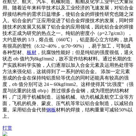
在航空、航天、汽车、机械制造、船舶及化学工业中已大量应
用。随着近年来科学技术以及工业经济的飞速发展，对铝合金
焊接结构件的需求日益增多，使铝合金的焊接性研究也随之深
入。铝合金的广泛应用促进了铝合金焊接技术的发展，同时焊
接技术的发展又拓展了铝合金的应用领域，因此铝合金的焊接
技术正成为研究的热点之一。纯铝的密度小（ρ=2.7g/cm3），
大约是铁的 1/3，熔点低（660℃），铝是面心立方结构，故具
有很高的塑性（δ:32~40%，ψ:70~90%），易于加工，可制成
各种型材、
板材
，抗腐蚀性能好；但是纯铝的强度很低，退火
状态 σb 值约为8kgf/mm2，故不宜作结构材料。通过长期的生
产实践和科学实验，人们逐渐以加入合金元素及运用热处理等
方法来强化铝，这就得到了一系列的铝合金。 添加一定元素
形成的合金在保持纯铝质轻等优点的同时还能具有较高的强
度，σb 值分别可达 24～60kgf/mm2。这样使得其“比强度”（强
度与比重的比值 σb/ρ）胜过很多合金钢，成为理想的结构材
料，广泛用于机械制造、运输机械、动力机械及航空工业等方
面，飞机的机身、蒙皮、压气机等常以铝合金制造，以减轻自
重。采用铝合金代替
钢板
材料的焊接，结构重量可减轻50%以
上。
打赏