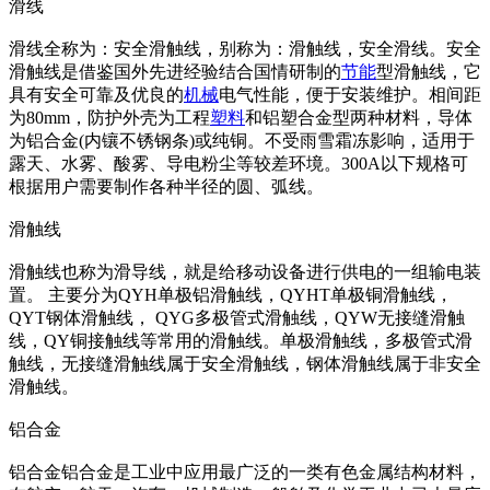
滑线
滑线全称为：安全滑触线，别称为：滑触线，安全滑线。安全
滑触线是借鉴国外先进经验结合国情研制的
节能
型滑触线，它
具有安全可靠及优良的
机械
电气性能，便于安装维护。相间距
为80mm，防护外壳为工程
塑料
和铝塑合金型两种材料，导体
为铝合金(内镶不锈钢条)或纯铜。不受雨雪霜冻影响，适用于
露天、水雾、酸雾、导电粉尘等较差环境。300A以下规格可
根据用户需要制作各种半径的圆、弧线。
滑触线
滑触线也称为滑导线，就是给移动设备进行供电的一组输电装
置。 主要分为QYH单极铝滑触线，QYHT单极铜滑触线，
QYT钢体滑触线， QYG多极管式滑触线，QYW无接缝滑触
线，QY铜接触线等常用的滑触线。单极滑触线，多极管式滑
触线，无接缝滑触线属于安全滑触线，钢体滑触线属于非安全
滑触线。
铝合金
铝合金铝合金是工业中应用最广泛的一类有色金属结构材料，