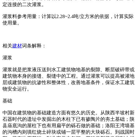
定连接的二次灌浆。
灌浆料参考用量：计算以2.28~2.4吨/立方米的依据，计算实际
使用量。
相关
建材
词条解释：
灌浆
灌浆就是把浆液压送到水工建筑物地基的裂隙、断层破碎带或
建筑物本身的接缝、裂缝中的工程。通过灌浆可以提高被灌地
层或建筑物的抗渗性和整体性，改善地基条件，保证水工建筑
物安全运行。
基础
中国在建筑物的基础建造方面有悠久的历史。从陕西半坡村新
石器时代的遗址中发掘出的木柱下已有掺陶片的夯土基础；陕
县庙底沟的屋柱下也有用扁平的砾石做的基础；洛阳王湾墙基
的沟槽内则填红烧土碎块或铺一层平整的大块砾石。到战国时