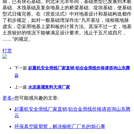
期，已有块石基础。到北宋元丰年间，基础类型已发展到木桩
基础、木筏基础及复杂地基上的桥梁基础、堤坝基础，使基础
型式日臻完善。在《营造法式》中对地基设计和基础构造都作
了初步规定，如对一般基础埋深作出“凡开基址，须相视地脉
虚实，②采用地基上梁和板的计算方法。其深不过一丈，地基
土质较好的情况下能够满足设计要求。浅止于五尺或四尺，
……”的规定。
打赏
下一篇:
起重机安全滑线厂家直销,铝合金滑线价格请咨询山东腾
云
上一篇:
水泥基灌浆料天津厂家
更多»
您可能感兴趣的文章:
起重机安全滑线厂家直销,铝合金滑线价格请咨询山东腾
云
环保真空吸塑胶，解决橱柜厂厂长的烦心事