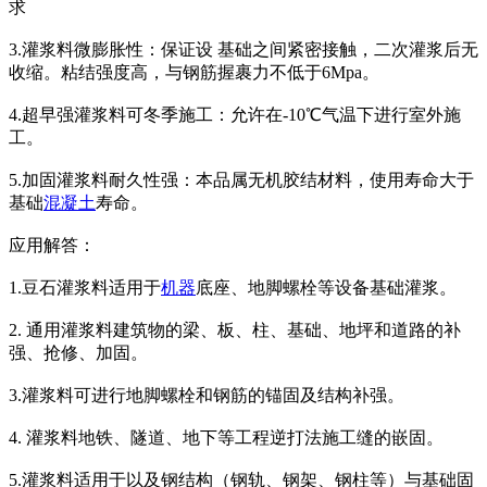
求
3.灌浆料微膨胀性：保证设 基础之间紧密接触，二次灌浆后无
收缩。粘结强度高，与钢筋握裹力不低于6Mpa。
4.超早强灌浆料可冬季施工：允许在-10℃气温下进行室外施
工。
5.加固灌浆料耐久性强：本品属无机胶结材料，使用寿命大于
基础
混凝土
寿命。
应用解答：
1.豆石灌浆料适用于
机器
底座、地脚螺栓等设备基础灌浆。
2. 通用灌浆料建筑物的梁、板、柱、基础、地坪和道路的补
强、抢修、加固。
3.灌浆料可进行地脚螺栓和钢筋的锚固及结构补强。
4. 灌浆料地铁、隧道、地下等工程逆打法施工缝的嵌固。
5.灌浆料适用于以及钢结构（钢轨、钢架、钢柱等）与基础固